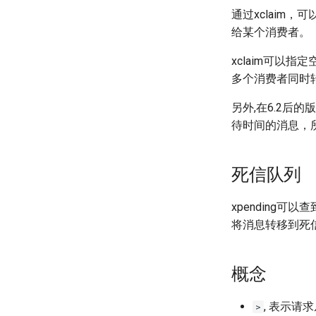
通过xclaim
给某个消费者。
xclaim可以
多个消费者同时
另外,在6.2后的
待时间的消息，
死信队列
xpending
将消息转移到死
概念
, 表示请
>