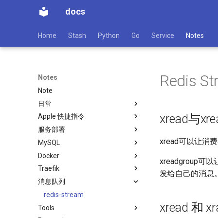
docs
Home
Stash
Python
Go
Service
Notes
Redis
Notes
Note
日常
xread与xr
Apple 快捷指令
服务部署
xread可以让
MySQL
Docker
xreadgrou
Traefik
发给自己的消息
消息队列
redis-stream
xread 和 xr
Tools