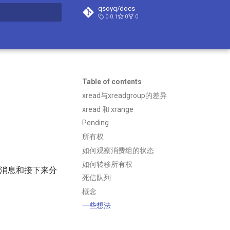
qsoyq/docs
0.0.1
0
0
t searching
Table of contents
xread与xreadgroup的差异
xread 和 xrange
Pending
所有权
如何观察消费组的状态
如何转移所有权
历史消息和接下来分
死信队列
概念
一些想法